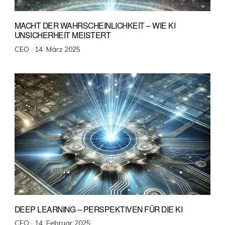
MACHT DER WAHRSCHEINLICHKEIT – WIE KI
UNSICHERHEIT MEISTERT
Veröffentlicht
CEO ·
14. März 2025
am
DEEP LEARNING – PERSPEKTIVEN FÜR DIE KI
Veröffentlicht
CEO ·
14. Februar 2025