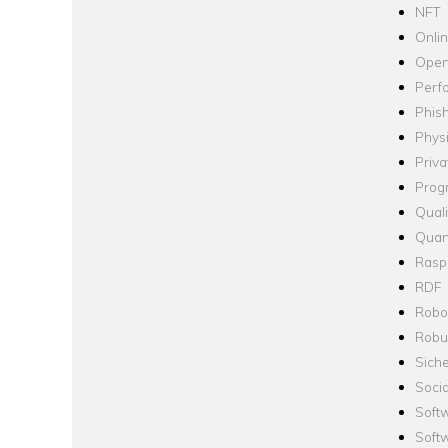
NFT
Onli
Open
Perf
Phis
Phys
Priva
Prog
Quali
Quan
Raspb
RDF
Robo
Robus
Siche
Socia
Soft
Soft