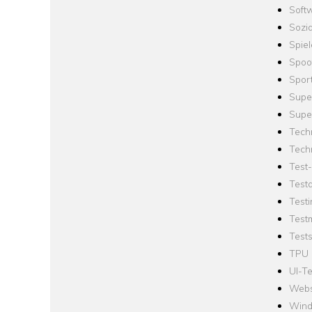
Softw
Sozi
Spie
Spoo
Spor
Supe
Supe
Tech
Tech
Test
Test
Testi
Test
Tests
TPU
UI-Te
Webs
Win