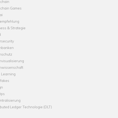
kchain
kchain Games
ai
empfehlung
ess & Strategie
d
security
nbanken
nschutz
visualisierung
nwissenschaft
 Learning
fakes
gn
Ops
tralisierung
ibuted Ledger Technologie (DLT)