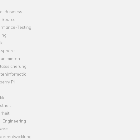
ne-Business
 Source
ormance-Testing
hing
ik
tsphäre
rammieren
tätssicherung
teninformatik
erry Pi
tik
theit
rheit
l Engineering
ware
wareentwicklung