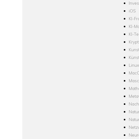
Inve
iOS
KI-F
KI-Mo
KI-Te
Krypt
Kuns
Künst
Linux
Mac
Masc
Math
Meta
Nach
Natu
Natu
Netz
Neur