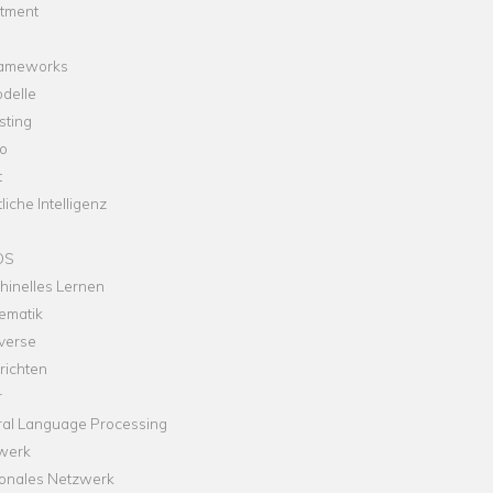
stment
rameworks
delle
sting
o
t
liche Intelligenz
OS
hinelles Lernen
ematik
verse
richten
r
ral Language Processing
werk
onales Netzwerk