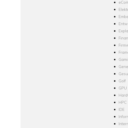
eCom
Elekt
Embe
Entw
Expla
Fina
Firm
Fram
Gami
Gene
Gesu
Golf
GPU
Hard
HPC
IDE
Infor
Inter