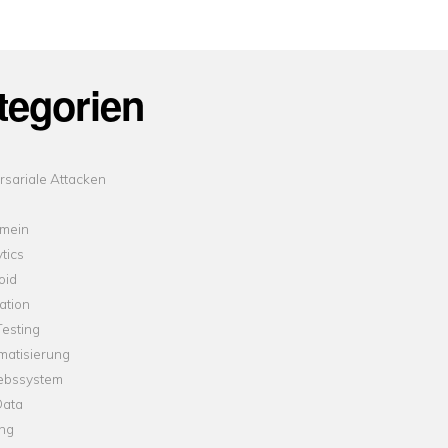
tegorien
sariale Attacken
emein
tics
oid
ation
esting
matisierung
iebssystem
Data
ung