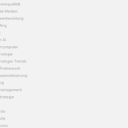
arequalität
ale Medien
leentwicklung
fing
t
r AI
rcomputer
nologie
nologie-Trends
-Framework
automatisierung
ng
management
trategie
sts
ite
dows