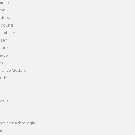
merce
ronik
dded
icklung
inable AI
nzen
ware
ework
ng
rative Modelle
ndheit
ware
mationstechnologie
net