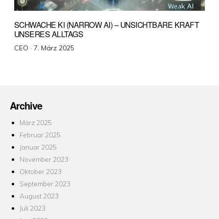
SCHWACHE KI (NARROW AI) – UNSICHTBARE KRAFT
UNSERES ALLTAGS
Veröffentlicht
CEO ·
7. März 2025
am
Archive
März 2025
Februar 2025
Januar 2025
November 2023
Oktober 2023
September 2023
August 2023
Juli 2023