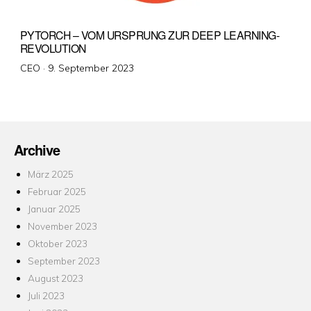
PYTORCH – VOM URSPRUNG ZUR DEEP LEARNING-
REVOLUTION
Veröffentlicht
CEO ·
9. September 2023
am
Archive
März 2025
Februar 2025
Januar 2025
November 2023
Oktober 2023
September 2023
August 2023
Juli 2023