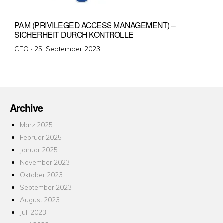
PAM (PRIVILEGED ACCESS MANAGEMENT) –
SICHERHEIT DURCH KONTROLLE
Veröffentlicht
CEO ·
25. September 2023
am
Archive
März 2025
Februar 2025
Januar 2025
November 2023
Oktober 2023
September 2023
August 2023
Juli 2023