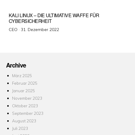
KALI LINUX – DIE ULTIMATIVE WAFFE FÜR
CYBERSICHERHEIT
Veröffentlicht
CEO ·
31. Dezember 2022
am
Archive
März 2025
Februar 2025
Januar 2025
November 2023
Oktober 2023
September 2023
August 2023
Juli 2023