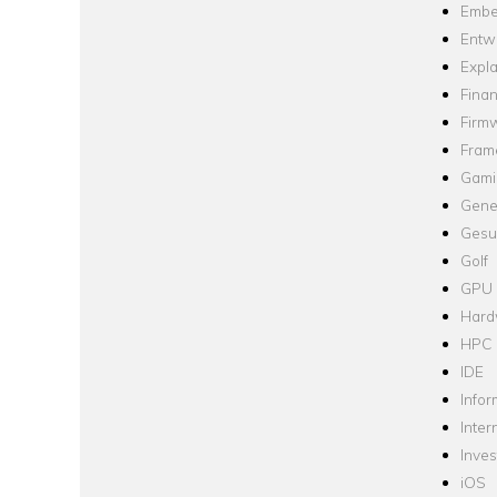
Embe
Entw
Expla
Fina
Firm
Fram
Gami
Gene
Gesu
Golf
GPU
Hard
HPC
IDE
Infor
Inter
Inve
iOS