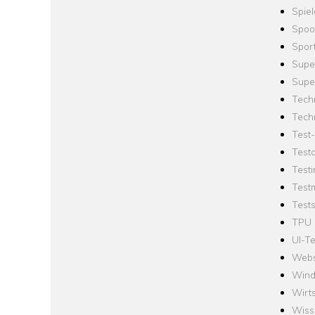
Spie
Spoo
Spor
Supe
Supe
Tech
Tech
Test
Test
Testi
Test
Tests
TPU
UI-Te
Webs
Win
Wirts
Wiss