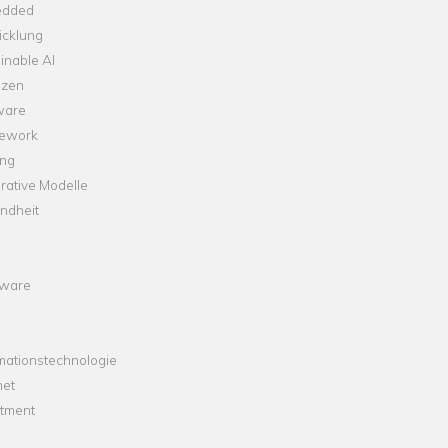
dded
icklung
inable AI
nzen
ware
ework
ng
rative Modelle
ndheit
ware
mationstechnologie
net
stment