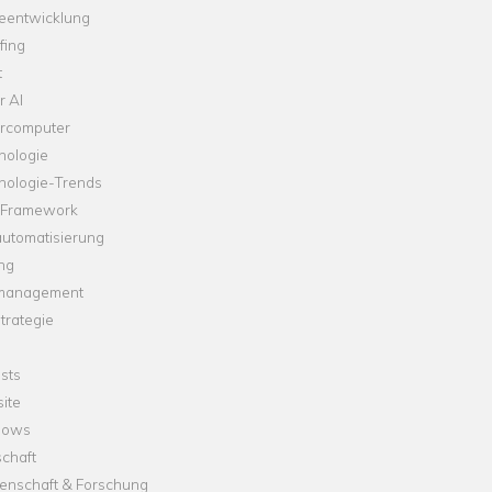
leentwicklung
fing
t
r AI
rcomputer
nologie
nologie-Trends
-Framework
automatisierung
ng
management
trategie
sts
ite
dows
chaft
enschaft & Forschung