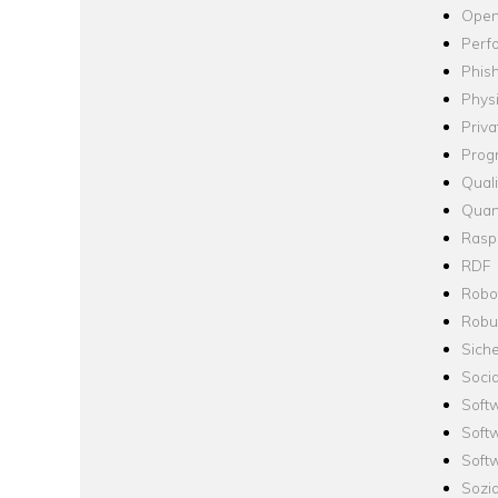
Open
Perf
Phis
Phys
Priva
Prog
Quali
Quan
Raspb
RDF
Robo
Robus
Siche
Socia
Soft
Soft
Softw
Sozi