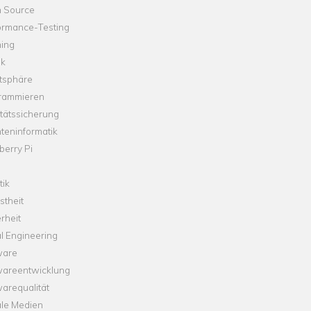
 Source
ormance-Testing
hing
ik
tsphäre
rammieren
tätssicherung
teninformatik
erry Pi
tik
theit
rheit
l Engineering
ware
wareentwicklung
arequalität
ale Medien