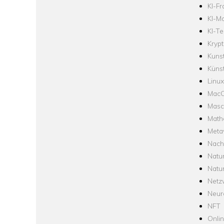
KI-F
KI-Mo
KI-Te
Krypt
Kuns
Künst
Linux
Mac
Masc
Math
Meta
Nach
Natu
Natu
Netz
Neur
NFT
Onli