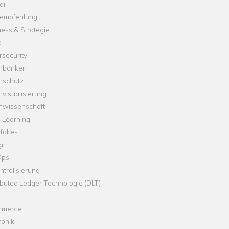
ai
empfehlung
ess & Strategie
d
security
nbanken
nschutz
visualisierung
nwissenschaft
 Learning
fakes
gn
Ops
tralisierung
ibuted Ledger Technologie (DLT)
merce
ronik