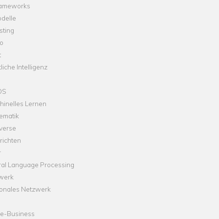
rameworks
delle
sting
o
t
liche Intelligenz
OS
hinelles Lernen
ematik
verse
richten
r
ral Language Processing
werk
onales Netzwerk
ne-Business