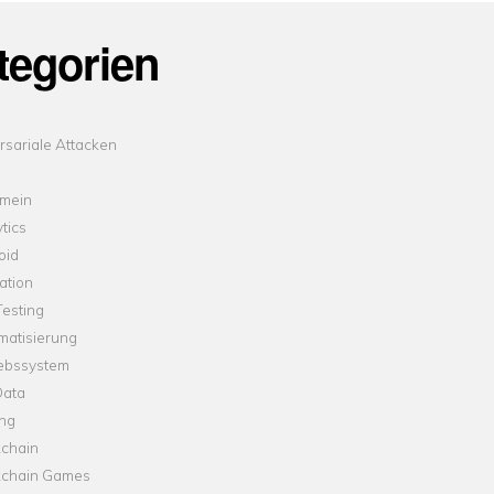
tegorien
sariale Attacken
emein
tics
oid
ation
esting
matisierung
iebssystem
Data
ung
kchain
kchain Games