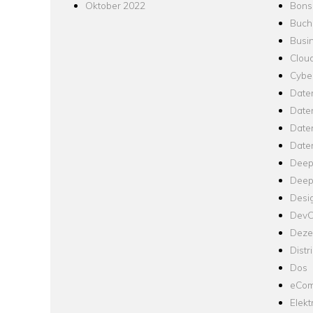
Oktober 2022
Bons
Buch
Busin
Clou
Cyber
Date
Date
Daten
Date
Deep
Deep
Desi
Dev
Dezen
Distr
Dos
eCom
Elekt