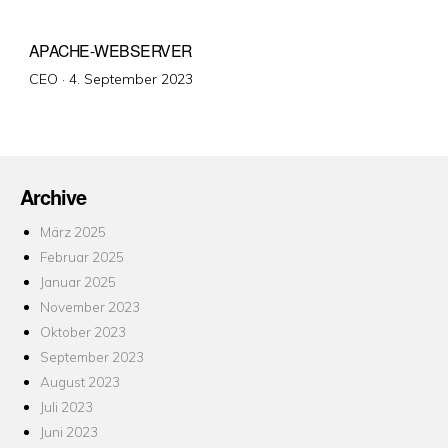
APACHE-WEBSERVER
Veröffentlicht
CEO ·
4. September 2023
am
Archive
März 2025
Februar 2025
Januar 2025
November 2023
Oktober 2023
September 2023
August 2023
Juli 2023
Juni 2023