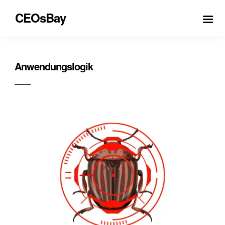
CEOsBay
Anwendungslogik