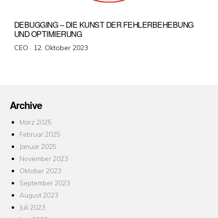
DEBUGGING – DIE KUNST DER FEHLERBEHEBUNG
UND OPTIMIERUNG
Veröffentlicht
CEO ·
12. Oktober 2023
am
Archive
März 2025
Februar 2025
Januar 2025
November 2023
Oktober 2023
September 2023
August 2023
Juli 2023