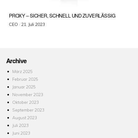
PROXY – SICHER, SCHNELL UND ZUVERLÄSSIG
Veröffentlicht
CEO ·
21. Juli 2023
am
Archive
März 2025
Februar 2025
Januar 2025
November 2023
Oktober 2023
September 2023
August 2023
Juli 2023
Juni 2023