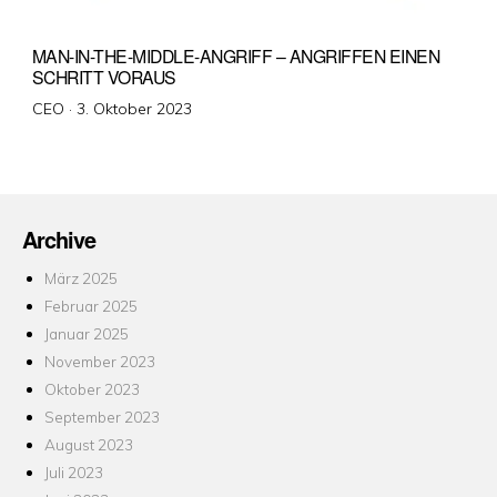
MAN-IN-THE-MIDDLE-ANGRIFF – ANGRIFFEN EINEN
SCHRITT VORAUS
Veröffentlicht
CEO ·
3. Oktober 2023
am
Archive
März 2025
Februar 2025
Januar 2025
November 2023
Oktober 2023
September 2023
August 2023
Juli 2023