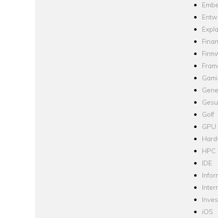
Embe
Entw
Expla
Fina
Firm
Fram
Gami
Gene
Gesu
Golf
GPU
Hard
HPC
IDE
Infor
Inter
Inve
iOS