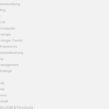
leentwicklung
fing
t
r AI
rcomputer
nologie
nologie-Trends
-Framework
automatisierung
ng
management
trategie
sts
ite
dows
chaft
enschaft & Forschung