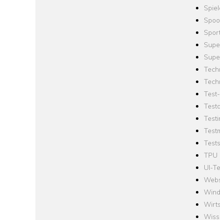
Spie
Spoo
Spor
Supe
Supe
Tech
Tech
Test
Test
Testi
Test
Tests
TPU
UI-Te
Webs
Win
Wirts
Wiss