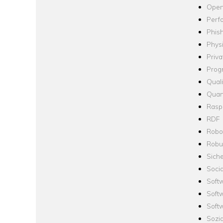
Open
Perf
Phis
Phys
Priva
Prog
Quali
Quan
Raspb
RDF
Robo
Robus
Siche
Socia
Soft
Soft
Softw
Sozi