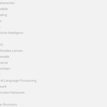
rameworks
delle
sting
o
t
liche Intelligenz
OS
hinelles Lernen
ematik
verse
richten
r
ral Language Processing
werk
onales Netzwerk
ne-Business