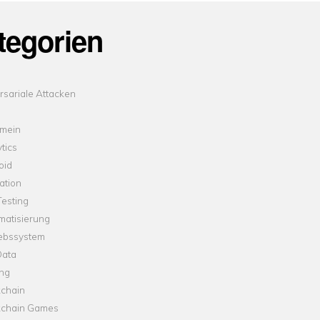
tegorien
sariale Attacken
emein
tics
oid
ation
esting
matisierung
iebssystem
Data
ung
kchain
kchain Games