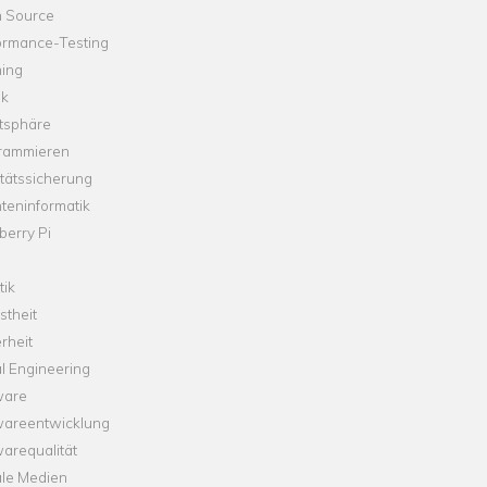
 Source
ormance-Testing
hing
ik
tsphäre
rammieren
tätssicherung
teninformatik
erry Pi
tik
theit
rheit
l Engineering
ware
wareentwicklung
arequalität
ale Medien