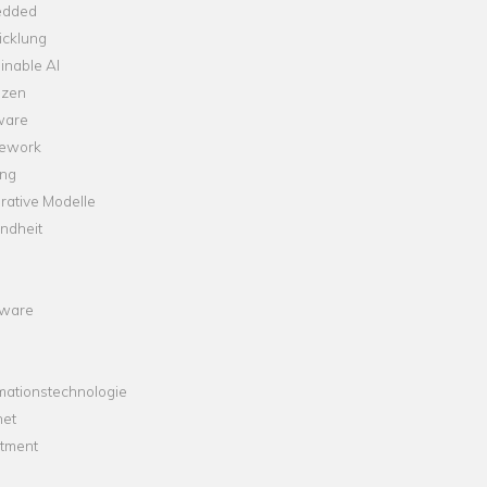
dded
icklung
inable AI
nzen
ware
ework
ng
rative Modelle
ndheit
ware
mationstechnologie
net
stment