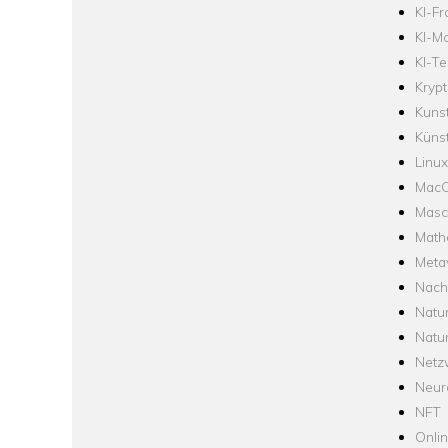
KI-F
KI-Mo
KI-Te
Krypt
Kuns
Künst
Linux
Mac
Masc
Math
Meta
Nach
Natu
Natu
Netz
Neur
NFT
Onli