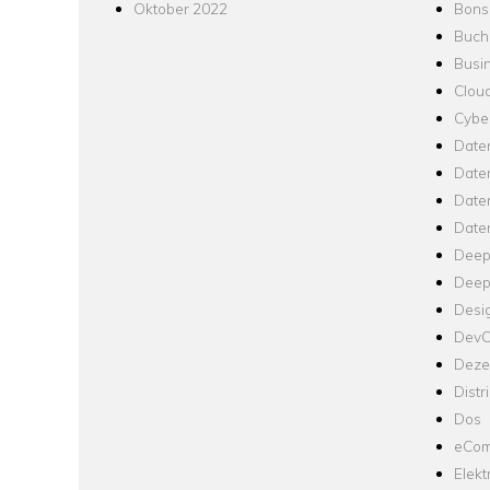
Oktober 2022
Bons
Buch
Busin
Clou
Cyber
Date
Date
Daten
Date
Deep
Deep
Desi
Dev
Dezen
Distr
Dos
eCom
Elekt