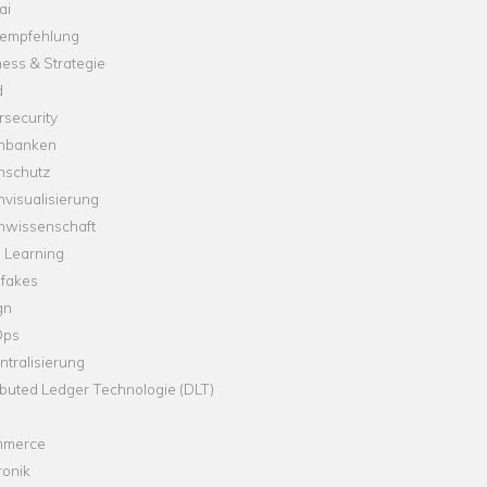
ai
empfehlung
ess & Strategie
d
security
nbanken
nschutz
visualisierung
nwissenschaft
 Learning
fakes
gn
Ops
tralisierung
ibuted Ledger Technologie (DLT)
merce
ronik