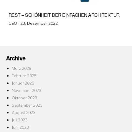
REST – SCHÖNHEIT DER EINFACHEN ARCHITEKTUR
Veröffentlicht
CEO ·
23. Dezember 2022
am
Archive
März 2025
Februar 2025
Januar 2025
November 2023
Oktober 2023
September 2023
August 2023
Juli 2023
Juni 2023