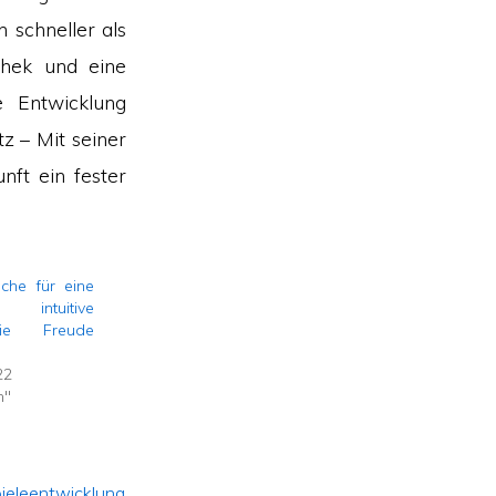
n schneller als
thek und eine
e Entwicklung
z – Mit seiner
nft ein fester
che für eine
 intuitive
die Freude
22
m"
ieleentwicklung