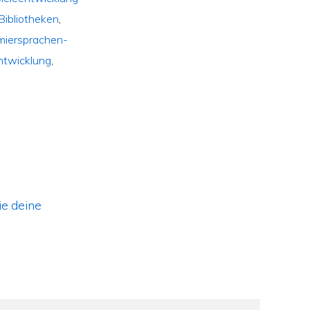
Bibliotheken
,
iersprachen-
ntwicklung
,
ie deine