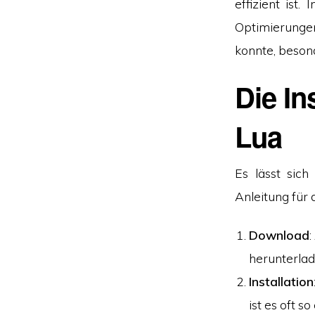
effizient ist
Optimierunge
konnte, besond
Die In
Lua
Es lässt sich
Anleitung für d
Download
herunterlad
Installation
ist es oft 