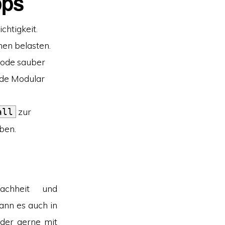
pps
chtigkeit.
nen belasten.
 Code sauber
ode Modular
zur
all
ben.
achheit und
kann es auch in
eder gerne mit