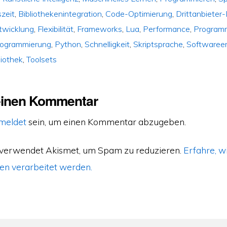
zeit
,
Bibliothekenintegration
,
Code-Optimierung
,
Drittanbieter-
twicklung
,
Flexibilität
,
Frameworks
,
Lua
,
Performance
,
Programm
rogrammierung
,
Python
,
Schnelligkeit
,
Skriptsprache
,
Softwaree
liothek
,
Toolsets
einen Kommentar
meldet
sein, um einen Kommentar abzugeben.
 verwendet Akismet, um Spam zu reduzieren.
Erfahre, w
n verarbeitet werden.