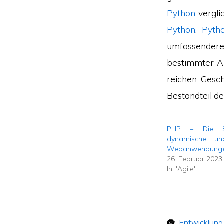
Python
verglic
Python
.
Pyth
umfassendere
bestimmter Ar
reichen Gesch
Bestandteil d
PHP – Die S
dynamische und
Webanwendung
26. Februar 2023
In "Agile"
Entwicklung