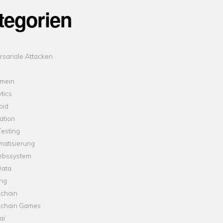
tegorien
sariale Attacken
emein
tics
oid
ation
esting
matisierung
iebssystem
Data
ung
kchain
kchain Games
ai