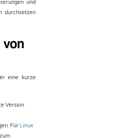
esserungen und
n durchsetzen
g von
ier eine kurze
te Version
gen. Für
Linux
zum