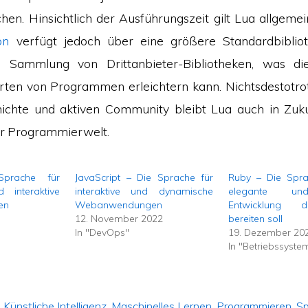
hen. Hinsichtlich der Ausführungszeit gilt Lua allgemei
on
verfügt jedoch über eine größere Standardbiblio
 Sammlung von Drittanbieter-Bibliotheken, was di
ten von Programmen erleichtern kann. Nichtsdestotrot
ichte und aktiven Community bleibt Lua auch in Zuku
er Programmierwelt.
prache für
JavaScript – Die Sprache für
Ruby – Die Spra
 interaktive
interaktive und dynamische
elegante und
en
Webanwendungen
Entwicklung 
12. November 2022
bereiten soll
In "DevOps"
19. Dezember 20
In "Betriebssyste
,
Künstliche Intelligenz
,
Maschinelles Lernen
,
Programmieren
,
Sp