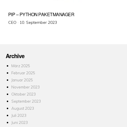
PIP – PYTHON PAKETMANAGER
Veröffentlicht
CEO ·
10. September 2023
am
Archive
März 2025
Februar 2025
Januar 2025
November 2023
Oktober 2023
September 2023
August 2023
Juli 2023
Juni 2023