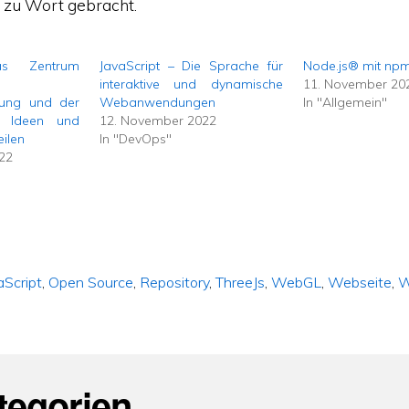
 zu Wort gebracht.
s Zentrum
JavaScript – Die Sprache für
Node.js® mit np
interaktive und dynamische
11. November 20
lung und der
Webanwendungen
In "Allgemein"
 Ideen und
12. November 2022
eilen
In "DevOps"
22
aScript
,
Open Source
,
Repository
,
ThreeJs
,
WebGL
,
Webseite
,
W
tegorien