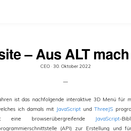
ite – Aus ALT mac
Veröffentlicht
CEO ·
30. Oktober 2022
am
Jahren ist das nachfolgende interaktive 3D Menü für 
welches ich damals mit
JavaScript
und
ThreeJS
progra
ist eine browserübergreifende
JavaScript
-Bi
ogrammierschnittstelle (API) zur Erstellung und fü