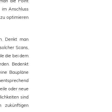
man die Point
s im Anschluss
 zu optimieren
on. Denkt man
solcher Scans,
ile die bei dem
rden. Bedenkt
eine Baupläne
mentsprechend
teile oder neue
ichkeiten sind
 zukünftigen