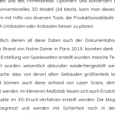
es und des Firmenareals. Optimiert und konvertiert 
konventionelles 3D Modell (3d Mesh), kann man diese
 mit Hilfe von diversen Tools, die Produktionsabläufe
h Umbauten oder Anbauten besser zu planen.
ndlich dienen all diese Daten auch der Dokumentati
n Brand von Notre-Dame in Paris 2019, konnten dank 
 Erstellung von Spielewelten erstellt wurden, manche Te
rt wurden, wesentlich akkurater wiederhergestellt we
ache, dass von derart alten Gebäuden größtenteils k
ind, können auch diese anhand von Laser Scans, de
lt werden. Im kleineren Maßstab lassen sich auch Ersatz
dukte im 3D-Druck-Verfahren erstellt werden. Die Mögl
begrenzt und werden mit Sicherheit noch in den