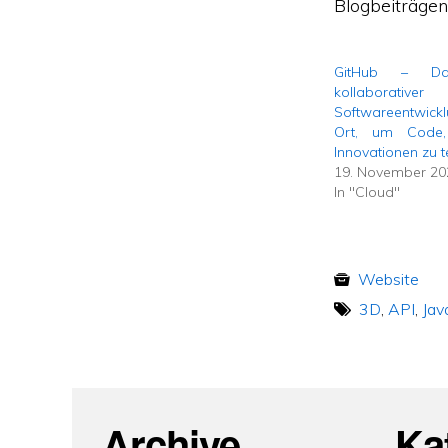
Blogbeiträgen
GitHub – Da
kollaborativer
Softwareentwick
Ort, um Code,
Innovationen zu t
19. November 20
In "Cloud"
Website
3D
,
API
,
Jav
Archive
Ka