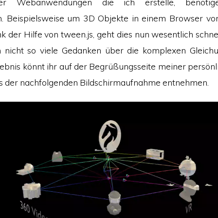
ner Webanwendungen die ich erstelle, benötig
. Beispielsweise um 3D Objekte in einem Browser vo
der Hilfe von tween.js, geht dies nun wesentlich schnel
h nicht so viele Gedanken über die komplexen Gleic
ebnis könnt ihr auf der Begrüßungsseite meiner persön
us der nachfolgenden Bildschirmaufnahme entnehmen.