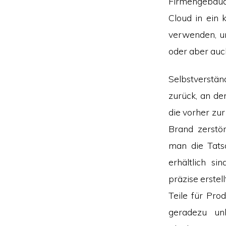
Firmengebäud
Cloud in ein 
verwenden, um
oder aber auc
Selbstverstä
zurück, an de
die vorher zur
Brand zerstö
man die Tats
erhältlich s
präzise erstel
Teile für Pro
geradezu un