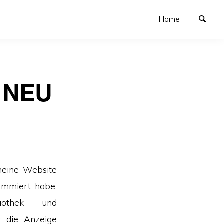
Home
h NEU
meine Website
mmiert habe.
bliothek und
r die Anzeige