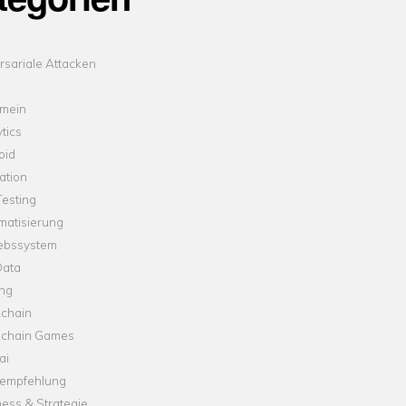
sariale Attacken
emein
tics
oid
ation
esting
matisierung
iebssystem
Data
ung
kchain
kchain Games
ai
empfehlung
ess & Strategie