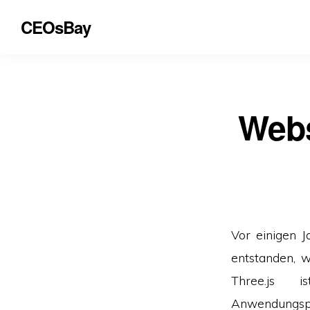
CEOsBay
Webs
Vor einigen 
entstanden, 
Three.js 
Anwendungspr