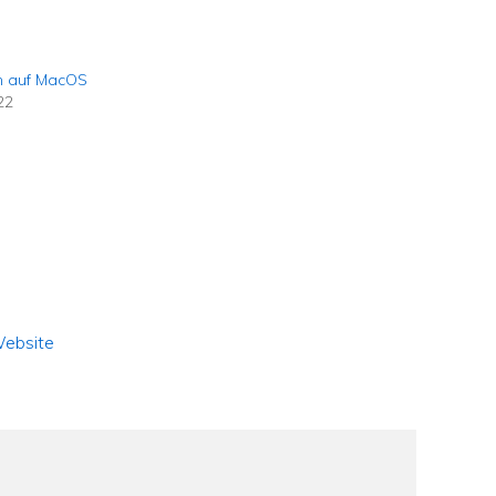
m auf MacOS
22
ebsite