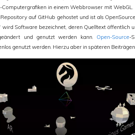
D-Computergrafiken in einem Webbrowser mit WebGL. 
 Repository auf GitHub gehostet und ist als OpenSource e
“ wird Software bezeichnet, deren Quelltext öffentlich 
 geändert und genutzt werden kann.
Open-Source
-S
enlos genutzt werden. Hierzu aber in späteren Beiträge