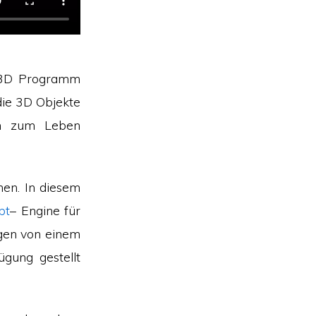
 3D Programm
die 3D Objekte
en zum Leben
nen. In diesem
pt
– Engine für
ngen von einem
gung gestellt